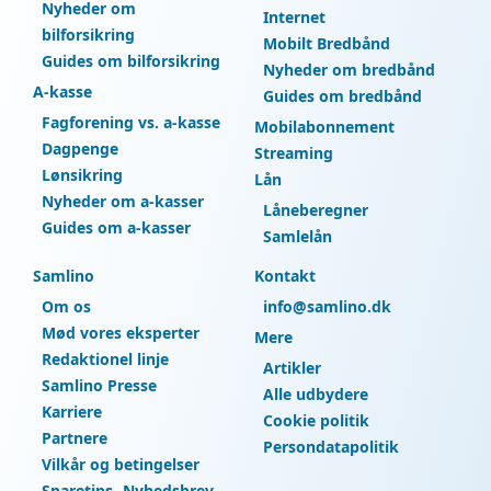
Nyheder om
Internet
bilforsikring
Mobilt Bredbånd
Guides om bilforsikring
Nyheder om bredbånd
A-kasse
Guides om bredbånd
Fagforening vs. a-kasse
Mobilabonnement
Dagpenge
Streaming
Lønsikring
Lån
Nyheder om a-kasser
Låneberegner
Guides om a-kasser
Samlelån
Samlino
Kontakt
Om os
info@samlino.dk
Mød vores eksperter
Mere
Redaktionel linje
Artikler
Samlino Presse
Alle udbydere
Karriere
Cookie politik
Partnere
Persondatapolitik
Vilkår og betingelser
Sparetips- Nyhedsbrev