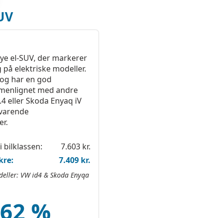
SUV
ye el-SUV, der markerer
på elektriske modeller.
og har en god
menlignet med andre
.4 eller Skoda Enyaq iV
svarende
er.
i bilklassen:
7.603 kr.
kre:
7.409 kr.
ller: VW id4 & Skoda Enyqa
.62 %