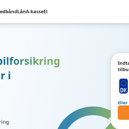
redbånd
Lån
A-kasse
El
ilforsikring
Indt
tilb
r i
Eller
ring