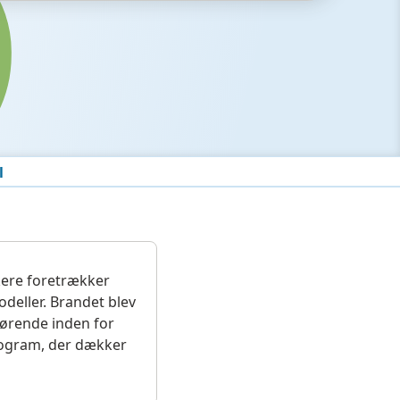
l
kere foretrækker
deller. Brandet blev
 førende inden for
program, der dækker