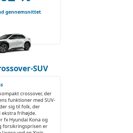
end gennemsnittet
Crossover-SUV
ss
 kompakt crossover, der
ens funktioner med SUV-
r sig til folk, der
 ekstra frihøjde.
r fx Hyundai Kona og
g forsikringsprisen er
 lavere ved en Yaris