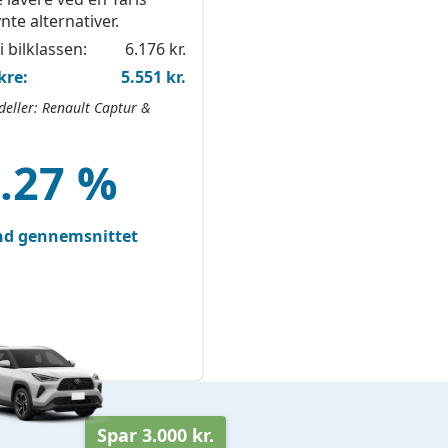
te alternativer.
i bilklassen:
6.176 kr.
kre:
5.551 kr.
ller: Renault Captur &
1.27 %
end gennemsnittet
Spar 3.000 kr.