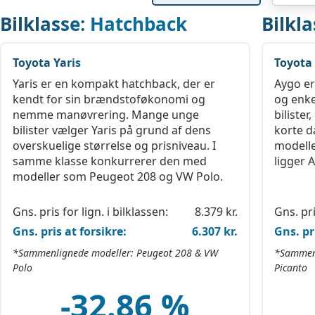
Bilklasse: Hatchback
Bilkla
Toyota Yaris
Toyota
Yaris er en kompakt hatchback, der er
Aygo er
kendt for sin brændstoføkonomi og
og enke
nemme manøvrering. Mange unge
biliste
bilister vælger Yaris på grund af dens
korte d
overskuelige størrelse og prisniveau. I
modelle
samme klasse konkurrerer den med
ligger 
modeller som Peugeot 208 og VW Polo.
Gns. pris for lign. i bilklassen:
8.379 kr.
Gns. pri
Gns. pris at forsikre:
6.307 kr.
Gns. pr
*Sammenlignede modeller: Peugeot 208 & VW
*Sammenl
Polo
Picanto
-32.86 %