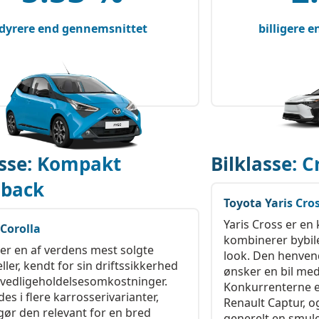
dyrere end gennemsnittet
billigere 
asse: Kompakt
Bilklasse: 
hback
Toyota Yaris Cro
Yaris Cross er en
Corolla
kombinerer bybil
 er en af verdens mest solgte
look. Den henvende
ller, kendt for sin driftssikkerhed
ønsker en bil med
 vedligeholdelsesomkostninger.
Konkurrenterne e
es i flere karrosserivarianter,
Renault Captur, o
 gør den relevant for en bred
generelt en smule