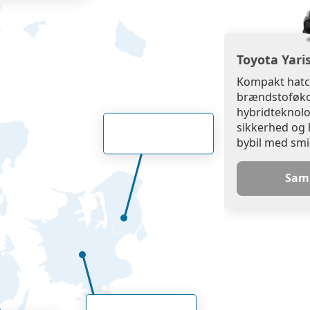
Toyota Yari
Kompakt hatc
brændstoføko
hybridteknolog
sikkerhed og 
bybil med smi
Samm