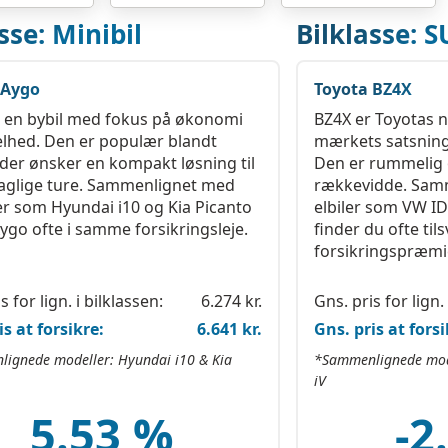
sse: Minibil
Bilklasse: 
 Aygo
Toyota BZ4X
 en bybil med fokus på økonomi
BZ4X er Toyotas n
lhed. Den er populær blandt
mærkets satsning 
r, der ønsker en kompakt løsning til
Den er rummelig 
aglige ture. Sammenlignet med
rækkevidde. Sam
r som Hyundai i10 og Kia Picanto
elbiler som VW ID
Aygo ofte i samme forsikringsleje.
finder du ofte til
forsikringspræmi
s for lign. i bilklassen:
6.274 kr.
Gns. pris for lign. 
is at forsikre:
6.641 kr.
Gns. pris at forsi
ignede modeller: Hyundai i10 & Kia
*Sammenlignede mode
iV
5.53 %
-2