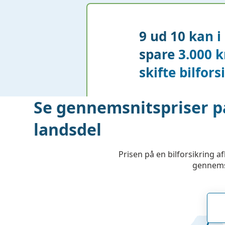
9 ud 10 kan 
spare 3.000 
skifte bilfors
Se gennemsnitspriser på
landsdel
Prisen på en bilforsikring a
gennemsn