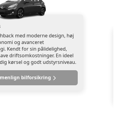
s
hback med moderne design, høj
Toyot
nomi og avanceret
Lille 
i. Kendt for sin pålidelighed,
ungdom
lave driftsomkostninger. En ideel
brænds
dig kørsel og godt udstyrsniveau.
infotai
håndter
enlign bilforsikring