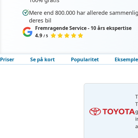
100% gratis
Mere end 800.000 har allerede sammenli
deres bil
Fremragende Service - 10 års ekspertise
4.9
/ 5
Priser
Se på kort
Popularitet
Eksemple
T
T
g
i
a