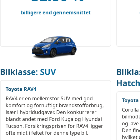
billigere end gennemsnittet
Bilklasse: SUV
Bilkl
Hatc
Toyota RAV4
RAV4 er en mellemstor SUV med god
Toyota 
komfort og fornuftigt brændstofforbrug,
Corolla
især i hybridudgaver. Den konkurrerer
bilmode
blandt andet med Ford Kuga og Hyundai
og lave
Tucson. Forsikringsprisen for RAV4 ligger
Den find
ofte midt i feltet for denne type bil.
hvilket