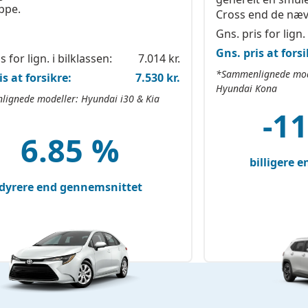
ppe.
Cross end de nævn
Gns. pris for lign. 
Gns. pris at forsi
s for lign. i bilklassen:
7.014 kr.
*Sammenlignede mode
is at forsikre:
7.530 kr.
Hyundai Kona
ignede modeller: Hyundai i30 & Kia
-1
6.85 %
billigere 
dyrere end gennemsnittet