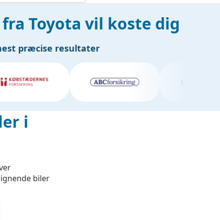
fra Toyota vil koste dig
mest præcise resultater
er i
ver
lignende biler