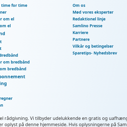
r time for time
Om os
gner
Mød vores eksperter
r om el
Redaktionel linje
 om el
Samlino Presse
Karriere
nd
Partnere
t
Vilkår og betingelser
t
Sparetips- Nyhedsbrev
 Bredbånd
r om bredbånd
 om bredbånd
bonnement
ing
regner
ån
onel rådgivning. Vi tilbyder udelukkende en gratis og uafhæ
liver oplyst på denne hjemmeside. Hvis oplysningerne på Sam