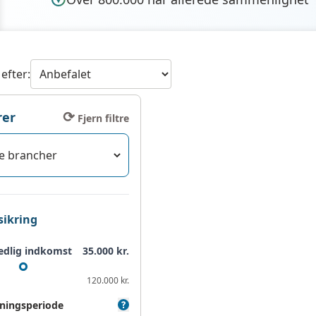
 efter:
⟳
rer
Fjern filtre
sikring
dlig indkomst
35.000
kr.
120.000 kr.
ingsperiode