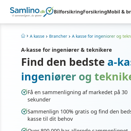
Bilforsikring
Forsikring
Mobil & b
A kasse
Brancher
A kasse for ingeniorer og tekn
Hjem
A-kasse for ingeniører & teknikere
Find den bedste
a-ka
ingeniører og teknik
Få en sammenligning af markedet på 30
sekunder
Sammenlign 100% gratis og find den beds
kasse til dit behov
Over 800.000 har allerede sammenlignet