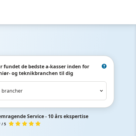
ar fundet de bedste a-kasser inden for
niør- og teknikbranchen til dig
emragende Service - 10 års ekspertise
9
/ 5