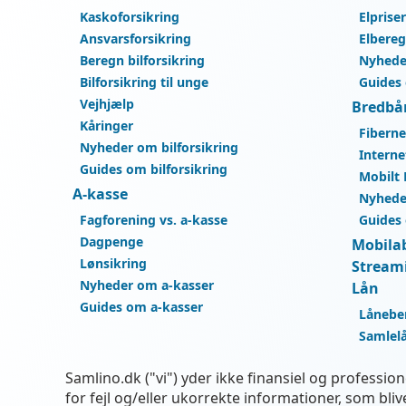
Kaskoforsikring
Elprise
Ansvarsforsikring
Elbere
Beregn bilforsikring
Nyhede
Bilforsikring til unge
Guides
Vejhjælp
Bredbå
Kåringer
Fiberne
Nyheder om bilforsikring
Interne
Guides om bilforsikring
Mobilt
A-kasse
Nyhede
Fagforening vs. a-kasse
Guides
Dagpenge
Mobila
Lønsikring
Stream
Nyheder om a-kasser
Lån
Guides om a-kasser
Lånebe
Samlel
Samlino.dk ("vi") yder ikke finansiel og professi
for fejl og/eller ukorrekte informationer, som b