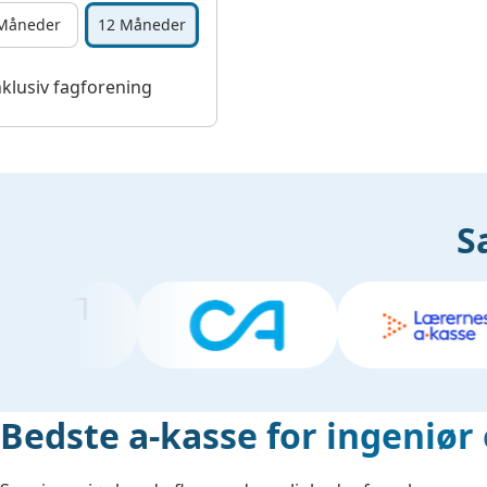
Måneder
12 Måneder
nklusiv fagforening
S
Bedste a-kasse for ingeniør