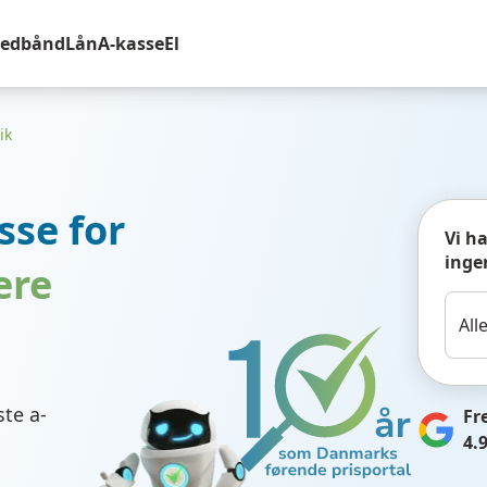
redbånd
Lån
A-kasse
El
ik
sse for
Vi h
inge
ere
te a-
Fr
4.