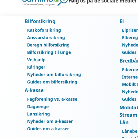
Følg os på de sociale medier
Bilforsikring
El
Kaskoforsikring
Elprise
Ansvarsforsikring
Elbere
Beregn bilforsikring
Nyhede
Bilforsikring til unge
Guides
Vejhjælp
Bredbå
Kåringer
Fiberne
Nyheder om bilforsikring
Interne
Guides om bilforsikring
Mobilt
A-kasse
Nyhede
Fagforening vs. a-kasse
Guides
Dagpenge
Mobila
Lønsikring
Stream
Nyheder om a-kasser
Lån
Guides om a-kasser
Lånebe