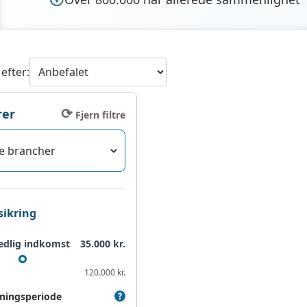
 efter:
⟳
rer
Fjern filtre
sikring
dlig indkomst
35.000
kr.
120.000 kr.
ingsperiode