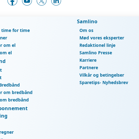
Samlino
r time for time
Om os
gner
Mød vores eksperter
r om el
Redaktionel linje
 om el
Samlino Presse
Karriere
nd
Partnere
t
Vilkår og betingelser
t
Sparetips- Nyhedsbrev
 Bredbånd
r om bredbånd
 om bredbånd
bonnement
ing
regner