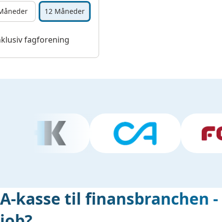
Måneder
12 Måneder
nklusiv fagforening
A-kasse til finansbranchen - 
job?