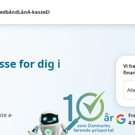
redbånd
Lån
A-kasse
El
se for dig i
Vi h
fina
te a-
Fr
4.