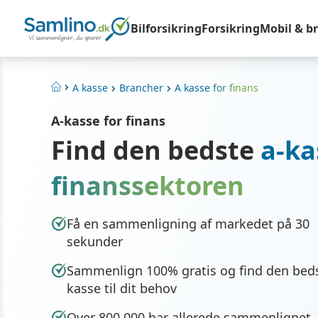
Bilforsikring
Forsikring
Mobil & b
A kasse
Brancher
A kasse for finans
Hjem
A-kasse for finans
Find den bedste
a-kas
finanssektoren
Få en sammenligning af markedet på 30
sekunder
Sammenlign 100% gratis og find den beds
kasse til dit behov
Over 800.000 har allerede sammenlignet