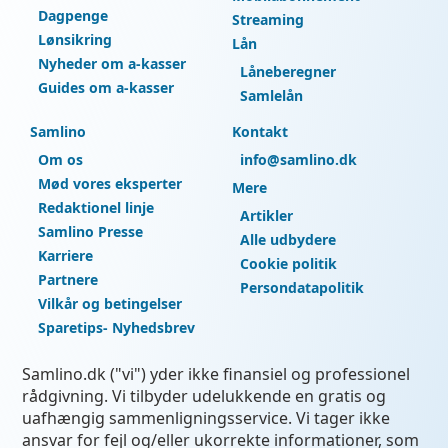
Dagpenge
Streaming
Lønsikring
Lån
Nyheder om a-kasser
Låneberegner
Guides om a-kasser
Samlelån
Samlino
Kontakt
Om os
info@samlino.dk
Mød vores eksperter
Mere
Redaktionel linje
Artikler
Samlino Presse
Alle udbydere
Karriere
Cookie politik
Partnere
Persondatapolitik
Vilkår og betingelser
Sparetips- Nyhedsbrev
Samlino.dk ("vi") yder ikke finansiel og professionel
rådgivning. Vi tilbyder udelukkende en gratis og
uafhængig sammenligningsservice. Vi tager ikke
ansvar for fejl og/eller ukorrekte informationer, som