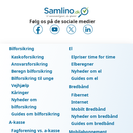
Samlinos sammenligningstjeneste
til at finde det
bedste tilbud. Ved at indtaste din bils nummerplade
og oplysninger kan du sammenligne NEXTs priser og
dækninger med andre forsikringsselskaber. Dette
Følg os på de sociale medier
sikrer, at du vælger den bedste løsning til dine behov.
Bilforsikring
El
Kaskoforsikring
Elpriser time for time
Ansvarsforsikring
Elberegner
Beregn bilforsikring
Nyheder om el
Bilforsikring til unge
Guides om el
Vejhjælp
Bredbånd
Kåringer
Fibernet
Nyheder om
Internet
bilforsikring
Mobilt Bredbånd
Guides om bilforsikring
Nyheder om bredbånd
A-kasse
Guides om bredbånd
Fagforening vs. a-kasse
Mobilabonnement