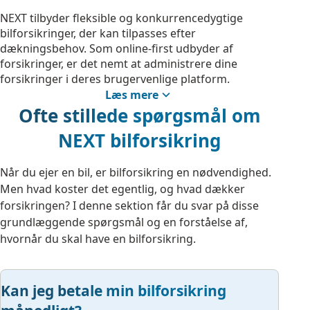
NEXT tilbyder fleksible og konkurrencedygtige
bilforsikringer, der kan tilpasses efter
dækningsbehov. Som online-first udbyder af
forsikringer, er det nemt at administrere dine
forsikringer i deres brugervenlige platform.
Selvbetjening er altid lige ved hånden - døgnet rundt.
Læs mere
Uanset om du kører i en traditionel bil eller en elbil,
Ofte stillede spørgsmål om
sikrer NEXT, at du er godt dækket, uden at det
NEXT bilforsikring
medfører ekstra besvær. Forretningsmodellen hos
NEXT er med til at sikre konkurrencedygtige priser
på bilforsikringer.
Når du ejer en bil, er bilforsikring en nødvendighed.
Men hvad koster det egentlig, og hvad dækker
forsikringen? I denne sektion får du svar på disse
grundlæggende spørgsmål og en forståelse af,
Online-first og fleksibel bilforsikring
hvornår du skal have en bilforsikring.
NEXT Forsikring er en online-first forsikringsudbyder,
der kombinerer fleksible forsikringsløsninger med
Kan jeg betale min bilforsikring
en brugervenlig platform. Som bilejer kan du nemt
administrere din forsikring digitalt, hvilket sparer tid