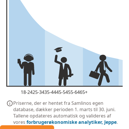
18-24
25-34
35-44
45-54
55-64
65+
Priserne, der er hentet fra Samlinos egen
database, dækker perioden 1. marts til 30. juni.
Tallene opdateres automatisk og valideres af
vores
forbrugerøkonomiske analytiker, Jeppe
.