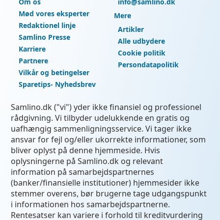
Om os
info@samlino.dk
Mød vores eksperter
Mere
Redaktionel linje
Artikler
Samlino Presse
Alle udbydere
Karriere
Cookie politik
Partnere
Persondatapolitik
Vilkår og betingelser
Sparetips- Nyhedsbrev
Samlino.dk ("vi") yder ikke finansiel og professionel
rådgivning. Vi tilbyder udelukkende en gratis og
uafhængig sammenligningsservice. Vi tager ikke
ansvar for fejl og/eller ukorrekte informationer, som
bliver oplyst på denne hjemmeside. Hvis
oplysningerne på Samlino.dk og relevant
information på samarbejdspartnernes
(banker/finansielle institutioner) hjemmesider ikke
stemmer overens, bør brugerne tage udgangspunkt
i informationen hos samarbejdspartnerne.
Rentesatser kan variere i forhold til kreditvurdering