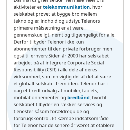
Danmarks grænser.Kernen i alle Telenors
aktiviteter er
telekommunikation
, hvor
selskabet prøvet at bygge bro mellem
teknologier, indhold og udstyr. Telenors
primære målsætning er at være
gennemskueligt, nemt og tilgængeligt for alle.
Derfor tilbyder Telenor ikke kun
abonnementer til den private forbruger men
også til erhverv.Siden år 2000 har selskabet
arbejdet på at integrere Corporate Social
Responsibility (CSR) i alle dele af deres
virksomhed, som en vigtig del af det at være
et globalt selskab i fremtiden. Telenor har i
dag et bredt udvalg af mobiler, tablets,
mobilabonnementer og
bredbånd
, hvortil
selskabet tilbyder en rækker services og
tjenester såsom forældreguide og
forbrugskontrol. Et kæmpe indsatsområde
for Telenor har de senere år været at etablere