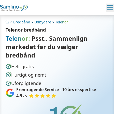
Bredbånd
Udbydere
Telenor
Hjem
Telenor bredbånd
Telenor:
Psst.. Sammenlign
markedet før du vælger
bredbånd
Helt gratis
Hurtigt og nemt
Uforpligtende
Fremragende Service - 10 års ekspertise
4.9
/ 5