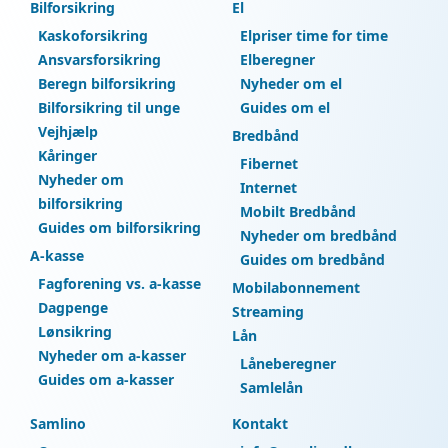
Bilforsikring
El
Kaskoforsikring
Elpriser time for time
Ansvarsforsikring
Elberegner
Beregn bilforsikring
Nyheder om el
Bilforsikring til unge
Guides om el
Vejhjælp
Bredbånd
Kåringer
Fibernet
Nyheder om
Internet
bilforsikring
Mobilt Bredbånd
Guides om bilforsikring
Nyheder om bredbånd
A-kasse
Guides om bredbånd
Fagforening vs. a-kasse
Mobilabonnement
Dagpenge
Streaming
Lønsikring
Lån
Nyheder om a-kasser
Låneberegner
Guides om a-kasser
Samlelån
Samlino
Kontakt