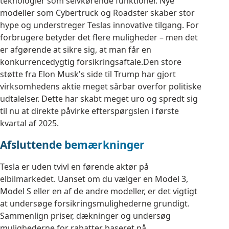
teknologier som selvkørende funktioner. Nye
modeller som Cybertruck og Roadster skaber stor
hype og understreger Teslas innovative tilgang. For
forbrugere betyder det flere muligheder – men det
er afgørende at sikre sig, at man får en
konkurrencedygtig forsikringsaftale.Den store
støtte fra Elon Musk's side til Trump har gjort
virksomhedens aktie meget sårbar overfor politiske
udtalelser. Dette har skabt meget uro og spredt sig
til nu at direkte påvirke efterspørgslen i første
kvartal af 2025.
Afsluttende bemærkninger
Tesla er uden tvivl en førende aktør på
elbilmarkedet. Uanset om du vælger en Model 3,
Model S eller en af de andre modeller, er det vigtigt
at undersøge forsikringsmulighederne grundigt.
Sammenlign priser, dækninger og undersøg
mulighederne for rabatter baseret på