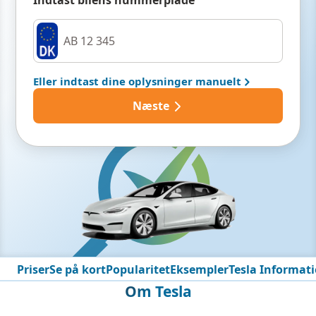
Indtast bilens nummerplade
Eller indtast dine oplysninger manuelt
Næste
Priser
Se på kort
Popularitet
Eksempler
Tesla Informat
Om Tesla