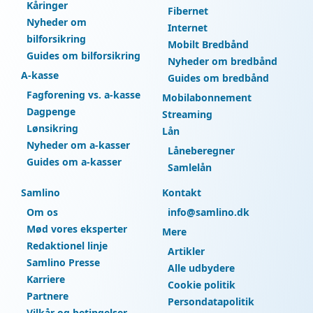
Kåringer
Fibernet
Nyheder om
Internet
bilforsikring
Mobilt Bredbånd
Guides om bilforsikring
Nyheder om bredbånd
A-kasse
Guides om bredbånd
Fagforening vs. a-kasse
Mobilabonnement
Dagpenge
Streaming
Lønsikring
Lån
Nyheder om a-kasser
Låneberegner
Guides om a-kasser
Samlelån
Samlino
Kontakt
Om os
info@samlino.dk
Mød vores eksperter
Mere
Redaktionel linje
Artikler
Samlino Presse
Alle udbydere
Karriere
Cookie politik
Partnere
Persondatapolitik
Vilkår og betingelser