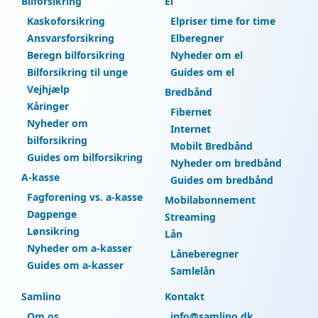
Bilforsikring
El
Kaskoforsikring
Elpriser time for time
Ansvarsforsikring
Elberegner
Beregn bilforsikring
Nyheder om el
Bilforsikring til unge
Guides om el
Vejhjælp
Bredbånd
Kåringer
Fibernet
Nyheder om
Internet
bilforsikring
Mobilt Bredbånd
Guides om bilforsikring
Nyheder om bredbånd
A-kasse
Guides om bredbånd
Fagforening vs. a-kasse
Mobilabonnement
Dagpenge
Streaming
Lønsikring
Lån
Nyheder om a-kasser
Låneberegner
Guides om a-kasser
Samlelån
Samlino
Kontakt
Om os
info@samlino.dk