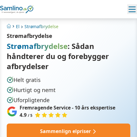
El
Strømafbrydelse
Hjem
Strømafbrydelse
Strømafbrydelse
: Sådan
håndterer du og forebygger
afbrydelser
Helt gratis
Hurtigt og nemt
Uforpligtende
Fremragende Service - 10 års ekspertise
4.9
/ 5
Sammenlign elpriser