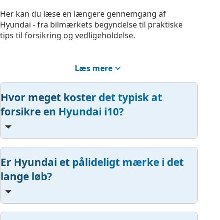
Her kan du læse en længere gennemgang af
Hyundai - fra bilmærkets begyndelse til praktiske
tips til forsikring og vedligeholdelse.
Læs mere
Historisk baggrund og mærkets
udvikling
Hvor meget koster det typisk at
forsikre en Hyundai i10?
Hyundai er en sydkoreansk bilproducent grundlagt i
1967, og mærket er vokset til at blive en af verdens
største bilproducenter. Med fokus på innovation,
sikkerhed og effektivitet har Hyundai opnået et
solidt ry, både med konventionelle og elektriske
Er Hyundai et pålideligt mærke i det
køretøjer. I Danmark er Hyundai særligt kendt for
lange løb?
sine familievenlige modeller og banebrydende elbiler.
Hvorfor overveje Hyundai?