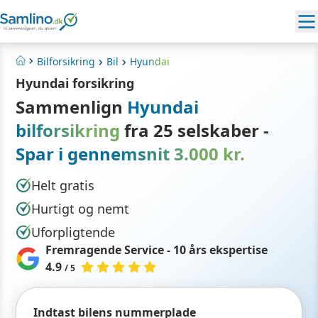
Bilforsikring
Bil
Hyundai
Hjem
Hyundai forsikring
Sammenlign
Hyundai
bilforsikring
fra 25 selskaber -
Spar i gennemsnit 3.000 kr.
Helt gratis
Hurtigt og nemt
Uforpligtende
Fremragende Service - 10 års ekspertise
4.9
/ 5
Indtast bilens nummerplade